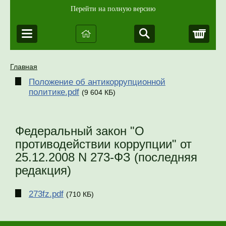
Перейти на полную версию
Корз
Главная
Положение об антикоррупционной
политике.pdf
(9 604 КБ)
Федеральный закон "О
противодействии коррупции" от
25.12.2008 N 273-ФЗ (последняя
редакция)
273fz.pdf
(710 КБ)