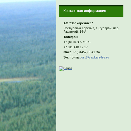
Контактная информация
АО "Запкареллес"
Республика Карелия, г. Суоярви, пер.
Ржевский, 14-А
Телефон
+7 (81457) 5-40-71
+7 911 410 17 17
Факс
+7 (81457) 5-41-34
Эл. почта
post@zapkarelles.ru